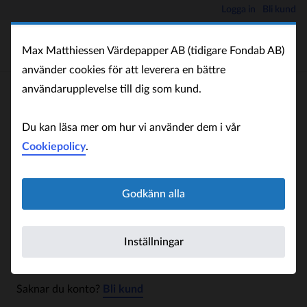
Logga in
Bli kund
Max Matthiessen Värdepapper AB (tidigare Fondab AB)
använder cookies för att leverera en bättre
användarupplevelse till dig som kund.
Logga in
Du kan läsa mer om hur vi använder dem i vår
Logga in för att hantera ditt fondsparande.
Cookiepolicy
.
BankID
Godkänn alla
Användaruppgifter
Logga in med BankID
Inställningar
Saknar du konto?
Bli kund